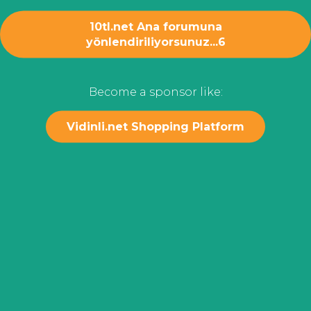
10tl.net Ana forumuna
yönlendiriliyorsunuz...
6
Become a sponsor like:
Vidinli.net Shopping Platform