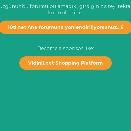
Üzgünüz bu forumu bulamadık , girdiğiniz siteyi tekra
kontrol ediniz.
10tl.net Ana forumuna yönlendiriliyorsunuz...
6
Become a sponsor like:
Vidinli.net Shopping Platform