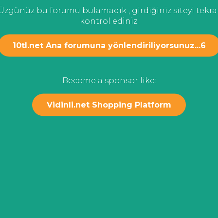
Üzgünüz bu forumu bulamadık , girdiğiniz siteyi tekra
kontrol ediniz.
10tl.net Ana forumuna yönlendiriliyorsunuz...
6
Become a sponsor like:
Vidinli.net Shopping Platform